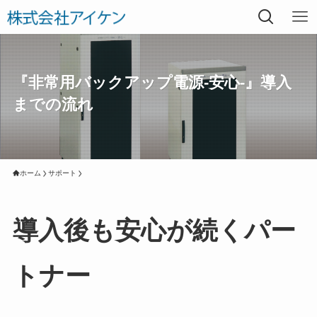
『非常用バックアップ電源-安心-』導入
までの流れ
ホーム
サポート
導入後も安心が続くパー
トナー