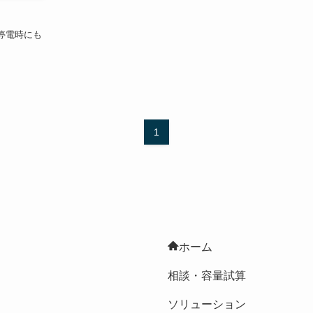
停電時にも
1
ホーム
相談・容量試算
ソリューション