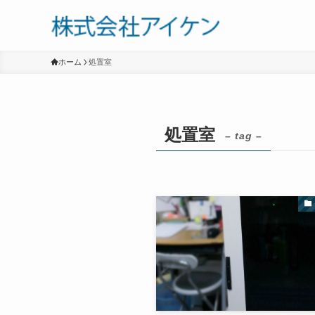
ホーム
処置室
処置室
– tag –