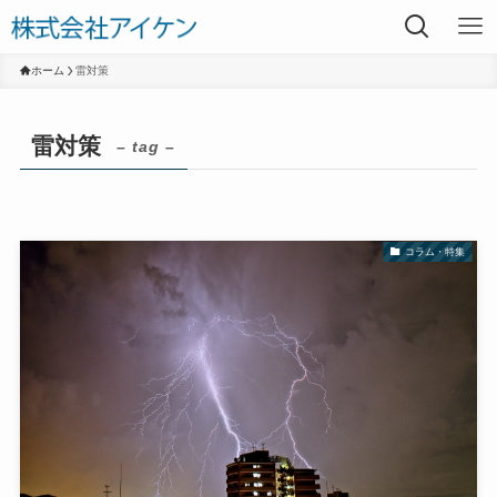
ホーム
雷対策
雷対策
– tag –
コラム・特集