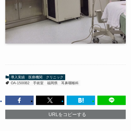
導入実績
医療機関
クリニック
OA-1500B2
手術室
福岡県
耳鼻咽喉科
URLをコピーする