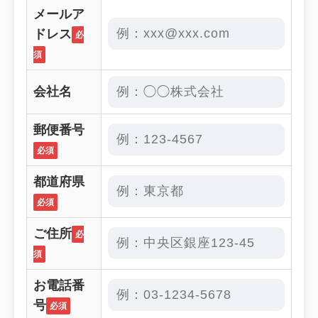
メールア
ドレス
必
須
会社名
郵便番号
必須
都道府県
必須
ご住所
必
須
お電話番
号
必須