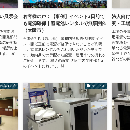
い展示会
お客様の声：【事例】イベント3日前で
法人向
も電源確保｜蓄電池レンタルで無事開催
究・工場
（大阪市）
通信業 連
工場の停
究開発部門
用電源で生
有限会社K（東京都） 業務内容広告代理業 イベ
指の研究所
ら業務を守
ント開催直前に電源が確保できないことが判明
、場所およ
単なる電
し、蓄電池レンタルをご利用いただいた事例で
ます。 展
源停止でも
す。短納期での手配から設置・運用までの流れを
器などの停
ご紹介します。 導入の背景 大阪市内で開催予定
のイベントにおいて、開...
お客様の声
サービス