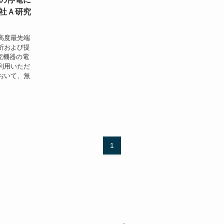
社Ａ研究
高度最先端
析および提
究機器の電
利用いただ
おいて、無
1