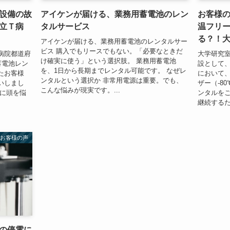
設備の故
アイケンが届ける、業務用蓄電池のレン
お客様の
立Ｔ病
タルサービス
温フリ
る？！
アイケンが届ける、業務用蓄電池のレンタルサー
ビス 購入でもリースでもない。「必要なときだ
病院都道府
大学研究
け確実に使う」という選択肢。 業務用蓄電池
蓄電池レン
設として、
を、1日から長期までレンタル可能です。 なぜレ
たお客様
において
ンタルという選択か 非常用電源は重要。でも、
いしまし
ザー（-8
こんな悩みが現実です。...
びに頭を悩
ンタルを
継続するた
お客様の声
の停電に