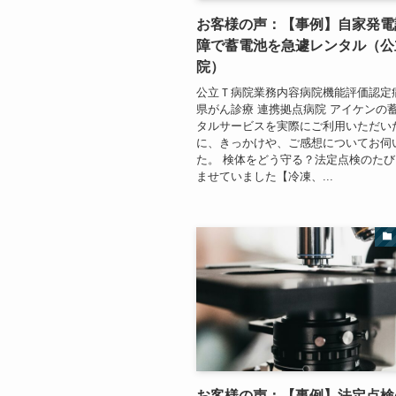
お客様の声：【事例】自家発電
障で蓄電池を急遽レンタル（公
院）
公立Ｔ病院業務内容病院機能評価認定
県がん診療 連携拠点病院 アイケンの
タルサービスを実際にご利用いただい
に、きっかけや、ご感想についてお伺
た。 検体をどう守る？法定点検のた
ませていました【冷凍、...
お客様の声：【事例】法定点検