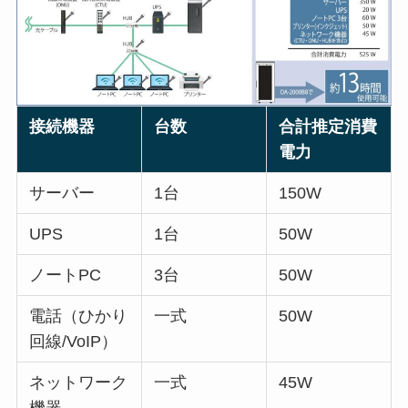
接続機器
台数
合計推定消費
電力
サーバー
1台
150W
UPS
1台
50W
ノートPC
3台
50W
電話（ひかり
一式
50W
回線/VoIP）
ネットワーク
一式
45W
機器