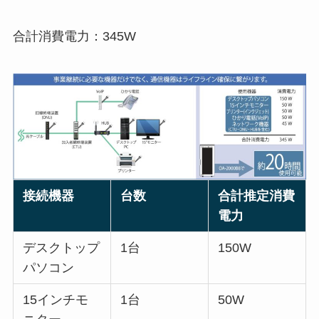
合計消費電力：345W
接続機器
台数
合計推定消費
電力
デスクトップ
1台
150W
パソコン
15インチモ
1台
50W