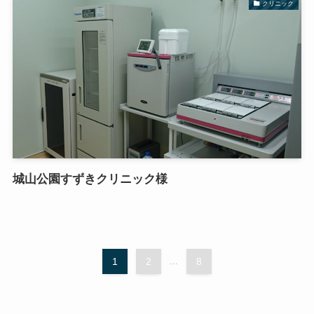
クリニック
城山公園すずきクリニック様
1
2
...
8