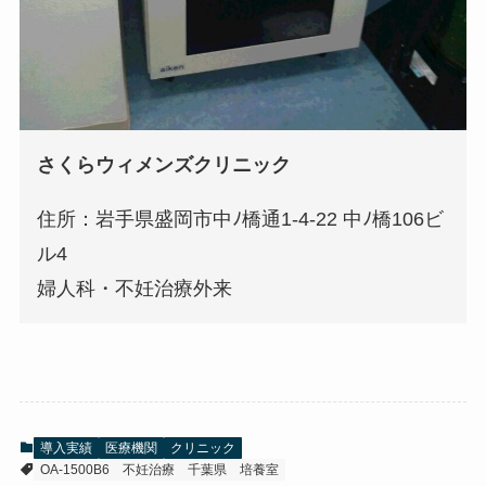
さくらウィメンズクリニック
住所：岩手県盛岡市中ﾉ橋通1-4-22 中ﾉ橋106ビ
ル4
婦人科・不妊治療外来
導入実績
医療機関
クリニック
OA-1500B6
不妊治療
千葉県
培養室